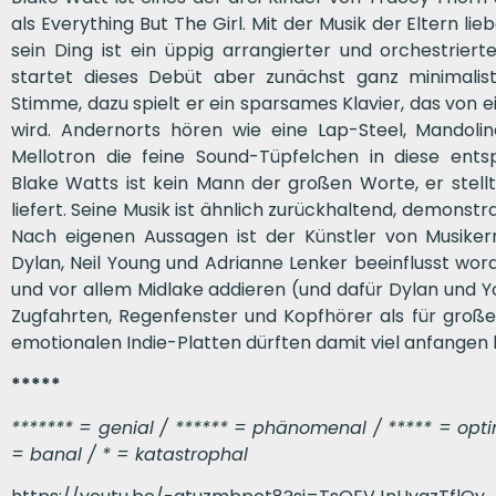
als Everything But The Girl. Mit der Musik der Eltern l
sein Ding ist ein üppig arrangierter und orchestrier
startet dieses Debüt aber zunächst ganz minimalist
Stimme, dazu spielt er ein sparsames Klavier, das von
wird. Andernorts hören wie eine Lap-Steel, Mandoli
Mellotron die feine Sound-Tüpfelchen in diese ent
Blake Watts ist kein Mann der großen Worte, er stellt
liefert. Seine Musik ist ähnlich zurückhaltend, demonst
Nach eigenen Aussagen ist der Künstler von Musikern
Dylan, Neil Young und Adrianne Lenker beeinflusst wo
und vor allem Midlake addieren (und dafür Dylan und Y
Zugfahrten, Regenfenster und Kopfhörer als für gro
emotionalen Indie-Platten dürften damit viel anfangen
*****
******* = genial / ****** = phänomenal / ***** = optima
= banal / * = katastrophal