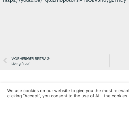
https://youtu.be/-qtuzmbpot8?si=TsQEVJnUygzTflOy
VORHERIGER BEITRAG
Living Proof
We use cookies on our website to give you the most relevan
clicking “Accept”, you consent to the use of ALL the cookies.
Datenschutz
Impressum