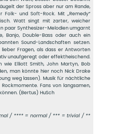
iebäugelt der Spross aber nur am Rande,
ter Folk- und Soft-Rock. Mit „Remedy“
isch. Watt singt mit zarter, weicher
 ein paar Synthesizer-Melodien umgarnt
ne, Banjo, Double-Bass oder auch ein
spannten Sound-Landschaften setzen.
 lieber Fragen, als dass er Antworten
rativ unaufgeregt oder effektheischend.
 wie Elliott Smith, John Martyn, Bob
rden, man könnte hier noch Nick Drake
oung weg lassen). Musik für nächtliche
ße Rockmomente. Fans von langsamen,
 können. (Bertus) HuSch
l / **** = normal / *** = trivial / **