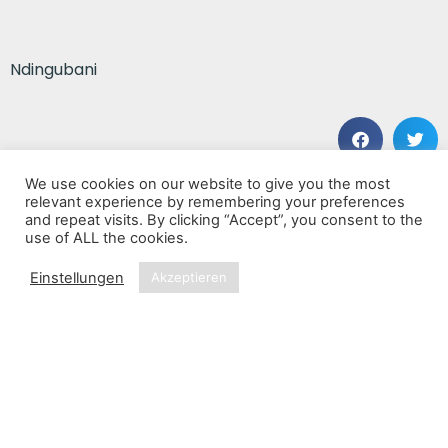
Ndingubani
We use cookies on our website to give you the most
VORHERIGER BEITRAG
NÄCHSTER BEITRAG
relevant experience by remembering your preferences
The Thread
Ndingubani
and repeat visits. By clicking “Accept”, you consent to the
use of ALL the cookies.
Einstellungen
Akzeptieren