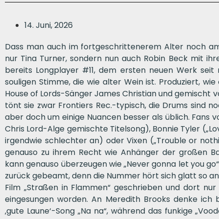
14. Juni, 2026
Dass man auch im fortgeschrittenerem Alter noch amt
nur Tina Turner, sondern nun auch Robin Beck mit ihr
bereits Longplayer #11, dem ersten neuen Werk seit 
souligen Stimme, die wie alter Wein ist. Produziert, 
House of Lords-Sänger James Christian und gemischt v
tönt sie zwar Frontiers Rec.-typisch, die Drums sind no
aber doch um einige Nuancen besser als üblich. Fans 
Chris Lord-Alge gemischte Titelsong), Bonnie Tyler („Lo
irgendwie schlechter an) oder Vixen („Trouble or not
genauso zu ihrem Recht wie Anhänger der großen Bal
kann genauso überzeugen wie „Never gonna let you go“. 
zurück gebeamt, denn die Nummer hört sich glatt so an,
Film „Straßen in Flammen“ geschrieben und dort nur ni
eingesungen worden. An Meredith Brooks denke ic
‚gute Laune‘-Song „Na na“, während das funkige „Vood