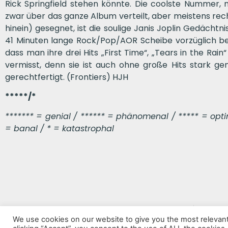
Rick Springfield stehen könnte. Die coolste Nummer, 
zwar über das ganze Album verteilt, aber meistens rec
hinein) gesegnet, ist die soulige Janis Joplin Gedächtnis
41 Minuten lange Rock/Pop/AOR Scheibe vorzüglich bee
dass man ihre drei Hits „First Time“, „Tears in the Rain
vermisst, denn sie ist auch ohne große Hits stark gen
gerechtfertigt. (Frontiers) HJH
*****/*
******* = genial / ****** = phänomenal / ***** = optima
= banal / * = katastrophal
VORHERIGER BEITRAG
We use cookies on our website to give you the most relevan
The New World