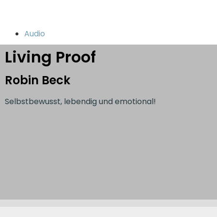
Audio
Living Proof
Robin Beck
Selbstbewusst, lebendig und emotional!