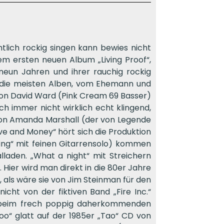
lich rockig singen kann bewies nicht
em ersten neuen Album „Living Proof“,
neun Jahren und ihrer rauchig rockig
wie die meisten Alben, vom Ehemann und
on David Ward (Pink Cream 69 Basser)
ch immer nicht wirklich echt klingend,
von Amanda Marshall (der von Legende
ve and Money“ hört sich die Produktion
hing“ mit feinen Gitarrensolo) kommen
laden. „What a night“ mit Streichern
Hier wird man direkt in die 80er Jahre
 als wäre sie von Jim Steinman für den
cht von der fiktiven Band „Fire Inc.“
h beim frech poppig daherkommenden
oo“ glatt auf der 1985er „Tao“ CD von