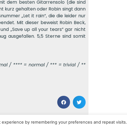
mit dem besten Gitarrensolo (die sind
ht kurz gehalten oder Robin singt dann
nummer „Let it rain“, die die leider nur
ndet. Mit dieser beweist Robin Beck,
“ und „Save up all your tears” gar nicht
ug ausgefallen. 5,5 Sterne sind somit
l / **** = normal / *** = trivial / **
NÄCHSTER BEITRAG
t experience by remembering your preferences and repeat visits
The Thread