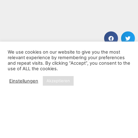
We use cookies on our website to give you the most
VORHERIGER BEITRAG
NÄCHSTER BEITRAG
relevant experience by remembering your preferences
Two the Max!
Wilderness of Mirrors
and repeat visits. By clicking “Accept”, you consent to the
use of ALL the cookies.
Einstellungen
Akzeptieren