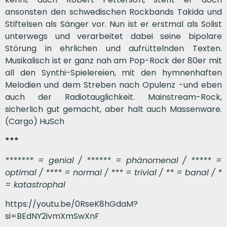
ansonsten den schwedischen Rockbands Takida und
Stiftelsen als Sänger vor. Nun ist er erstmal als Solist
unterwegs und verarbeitet dabei seine bipolare
Störung in ehrlichen und aufrüttelnden Texten.
Musikalisch ist er ganz nah am Pop-Rock der 80er mit
all den Synthi-Spielereien, mit den hymnenhaften
Melodien und dem Streben nach Opulenz -und eben
auch der Radiotauglichkeit. Mainstream-Rock,
sicherlich gut gemacht, aber halt auch Massenware.
(Cargo) HuSch
***
******* = genial / ****** = phänomenal / ***** =
optimal / **** = normal / *** = trivial / ** = banal / *
= katastrophal
https://youtu.be/0RseK8hGdaM?
si=BEdNY2ivmXmSwXnF