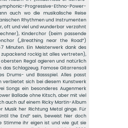
n Symphonic-Progressive-Ethno-Power-
ann auch wo die musikalische Reise
rikanischen Rhythmen und Instrumenten
r, oft und viel und wunderbar verzahnt
Rechner), Kinderchor (beim passende
nenchor („Breathing near the Road“)
7 Minuten. Ein Meisterwerk dank des
 zupackend rockig ist alles vertreten),
m obersten Regal agieren und natürlich
ch das Schlagzeug. Famose Gitarrensoli
es Drums- und Bassspiel. Alles passt
n verbietet sich bei diesem Kunstwerk
wei Songs ein besonderes Augenmerk
Power Ballade ohne Kitsch, aber mit viel
ch auch auf einem Ricky Martin-Album
r Musik her Richtung Metal ginge. Für
til the End“ sein, beweist hier doch
 Stimme ihr eigen ist und wie gut sie