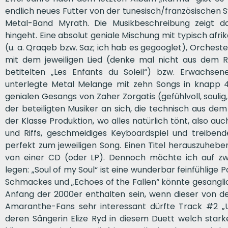
endlich neues Futter von der tunesisch/französische
Metal-Band Myrath. Die Musikbeschreibung zeigt d
hingeht. Eine absolut geniale Mischung mit typisch af
(u. a. Qraqeb bzw. Saz; ich hab es gegooglet), Orcheste
mit dem jeweiligen Lied (denke mal nicht aus dem 
betitelten „Les Enfants du Soleil“) bzw. Erwachse
unterlegte Metal Melange mit zehn Songs in knapp 4
genialen Gesangs von Zaher Zorgatis (gefühlvoll, soulig,
der beteiligten Musiker an sich, die technisch aus de
der Klasse Produktion, wo alles natürlich tönt, also au
und Riffs, geschmeidiges Keyboardspiel und treibend
perfekt zum jeweiligen Song. Einen Titel herauszuhebe
von einer CD (oder LP). Dennoch möchte ich auf z
legen: „Soul of my Soul“ ist eine wunderbar feinfühlige 
Schmackes und „Echoes of the Fallen“ könnte gesangli
Anfang der 2000er enthalten sein, wenn dieser von de
Amaranthe-Fans sehr interessant dürfte Track #2 „Un
deren Sängerin Elize Ryd in diesem Duett welch starke