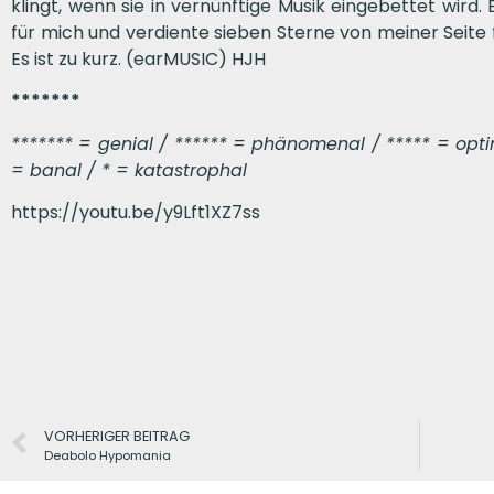
klingt, wenn sie in vernünftige Musik eingebettet wird. 
für mich und verdiente sieben Sterne von meiner Seite f
Es ist zu kurz. (earMUSIC) HJH
*******
******* = genial / ****** = phänomenal / ***** = optima
= banal / * = katastrophal
https://youtu.be/y9Lft1XZ7ss
VORHERIGER BEITRAG
Deabolo Hypomania