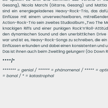
Gesang), Nicola Marchi (Gitarre, Gesang) und Mattia 
sind ein energiegeladenes Heavy-Rock-Trio, das dafür 
Einflüsse mit einem unverwechselbaren, mitreißende
Action-Rock-Trio sein zweites Studioalbum „Two The Max
knackigen Riffs und einer punkigen Rock’n’Roll-Attitü
den dynamischen Sound und den unerbittlichen Drive de
war und ist es, Heavy-Rock-Songs zu schreiben, die e
Einflüssen erkunden und dabei einen konsistenten und
Das ist ihnen auch beim Zweitling gelungen! (Go Down 
****/*
******* = genial / ****** = phänomenal / ***** = optima
= banal / * = katastrophal