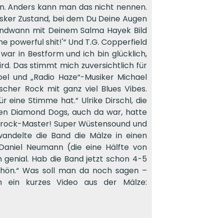
n. Anders kann man das nicht nennen.
esker Zustand, bei dem Du Deine Augen
gendwann mit Deinem Salma Hayek Bild
 powerful shit!'“ Und T.G. Copperfield
 war in Bestform und ich bin glücklich,
rd. Das stimmt mich zuversichtlich für
pel und „Radio Haze“-Musiker Michael
scher Rock mit ganz viel Blues Vibes.
 eine Stimme hat.“ Ulrike Dirschl, die
den Diamond Dogs, auch da war, hatte
uesrock-Master! Super Wüstensound und
wandelte die Band die Mälze in einen
aniel Neumann (die eine Hälfte von
n genial. Hab die Band jetzt schon 4-5
hön.“ Was soll man da noch sagen –
h ein kurzes Video aus der Mälze: