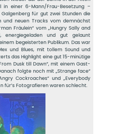
l in einer 6-Mann/Frau-Besetzung –
 Galgenberg für gut zwei Stunden die
iten und neuen Tracks vom demnächst
rman Fräulein“ vom „Hungry Sally and
nd, energiegeladen und gut gelaunt
r einem begeisterten Publikum. Das war
ex und Blues, mit tollem Sound und
rts das Highlight eine gut 15-minütige
From Dusk till Dawn“, mit einem Gast-
Danach folgte noch mit „Strange face“
„Angry Cockroaches“ und „Everybody
n für’s Fotografieren waren schlecht.