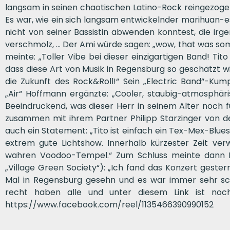
langsam in seinen chaotischen Latino-Rock reingezoge
Es war, wie ein sich langsam entwickelnder marihuan-
nicht von seiner Bassistin abwenden konntest, die ir
verschmolz, … Der Ami würde sagen: „wow, that was some
meinte: „Toller Vibe bei dieser einzigartigen Band! Tito
dass diese Art von Musik in Regensburg so geschätzt wi
die Zukunft des Rock&Roll!“ Sein „Electric Band“-Kum
„Air“ Hoffmann ergänzte: „Cooler, staubig-atmosphäri
Beeindruckend, was dieser Herr in seinem Alter noch für
zusammen mit ihrem Partner Philipp Starzinger von 
auch ein Statement: „Tito ist einfach ein Tex-Mex-Bl
extrem gute Lichtshow. Innerhalb kürzester Zeit ver
wahren Voodoo-Tempel.“ Zum Schluss meinte dann D
„Village Green Society“): „Ich fand das Konzert gester
Mal in Regensburg gesehn und es war immer sehr sc
recht haben alle und unter diesem Link ist noc
https://www.facebook.com/reel/1135466390990152