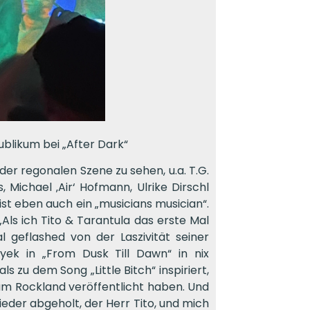
Publikum bei „After Dark“
er regonalen Szene zu sehen, u.a. T.G.
s, Michael ‚Air‘ Hofmann, Ulrike Dirschl
ist eben auch ein „musicians musician“.
Als ich Tito & Tarantula das erste Mal
l geflashed von der Laszivität seiner
ek in „From Dusk Till Dawn“ in nix
 zu dem Song „Little Bitch“ inspiriert,
bum Rockland veröffentlicht haben. Und
wieder abgeholt, der Herr Tito, und mich