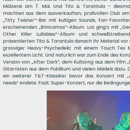
Mälzerei am 7. Mai. Und Tito & Tarantula – diesma
machten aus dem ausverkauften, prallvollen Club am
„Titty Twister“-Bar mit kultigen Sounds, Fan-Favor
erscheinenden „Brincamos“-Album. Los ging’s mit „Ge
Other Killer Lullabies“-Album und schweißtreibe
präsentierten Tito & Tarantula danach ihr Material vo
grooviger Heavy-Psychedelic mit einem Touch Tex M
exzellentem Licht. Und natürlich war zum Ende des Konze
Version von „After Dark“, dem Kultsong aus dem Film „
Gitarristen aus dem Publikum und vielen Mädels dazu. 
ein weiterer T&T-Klassiker bevor das Konzert mit 
needs“ endete. Fazit: Super-Konzert, nur die Bedingunge