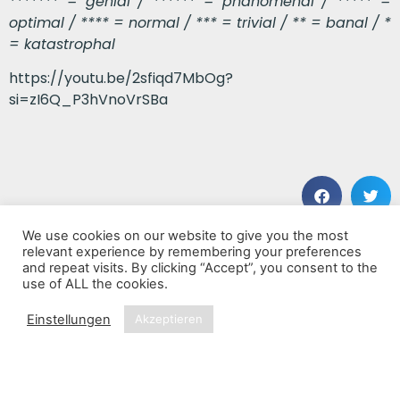
******* = genial / ****** = phänomenal / ***** =
optimal / **** = normal / *** = trivial / ** = banal / *
= katastrophal
https://youtu.be/2sfiqd7MbOg?
si=zI6Q_P3hVnoVrSBa
We use cookies on our website to give you the most
VORHERIGER BEITRAG
NÄCHSTER BEITRAG
relevant experience by remembering your preferences
Wrath of the Hammer
Gargoyle Of The Garden State
and repeat visits. By clicking “Accept”, you consent to the
use of ALL the cookies.
Einstellungen
Akzeptieren