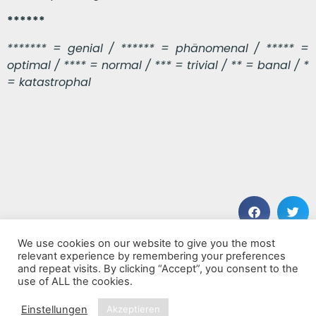
******
******* = genial / ****** = phänomenal / ***** =
optimal / **** = normal / *** = trivial / ** = banal / *
= katastrophal
We use cookies on our website to give you the most
VORHERIGER BEITRAG
NÄCHSTER BEITRAG
relevant experience by remembering your preferences
Trumpets of Michel-Ange Vol.2
Foreign Tongues
and repeat visits. By clicking “Accept”, you consent to the
use of ALL the cookies.
Einstellungen
Akzeptieren