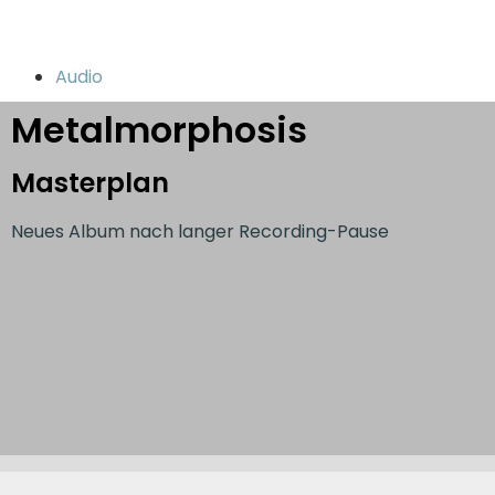
Audio
Metalmorphosis
Masterplan
Neues Album nach langer Recording-Pause