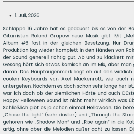
1. Juli, 2026
Schlappe 16 Jahre hat es gedauert bis es von der 
Gitarristen Roland Grapow neue Musik gibt. Mit „M
Album #6 fast in der gleichen Besetzung. Nur Drum
Produktion lag wieder komplett in den Händen von Rol
der Sound generell richtig gut. Ab und zu klackert mi
Gesang hört sich etwas komisch an im Mix, aber man 
daran. Das Hauptaugenmerk liegt eh auf den wirklich 
coolen Keyboards von Axel Mackenrott, wie auch neu
untergehen. Nachdem es doch schon sehr lange her ist, 
war ich doch ob der ziemlichen Härte und auch Düste
Happy Helloween Sound ist nicht mehr wirklich was übr
Schließlich gibt es ja schon einmal Helloween. Die berei
„Chase the light“ (sehr düster) und „Through the Sto
gehören wie „Shadow Man“ und „Rise again“ in die Kat
artig, ohne aber die Melodien außer acht zu lassen. Di