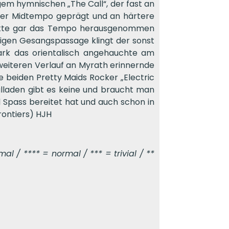
gem hymnischen „The Call“, der fast an
Eher Midtempo geprägt und an härtere
r Mitte gar das Tempo herausgenommen
uhigen Gesangspassage klingt der sonst
stark das orientalisch angehauchte am
weiteren Verlauf an Myrath erinnernde
 beiden Pretty Maids Rocker „Electric
Balladen gibt es keine und braucht man
el Spass bereitet hat und auch schon in
rontiers) HJH
l / **** = normal / *** = trivial / **