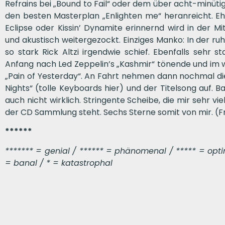
Refrains bei „Bound to Fail“ oder dem über acht-minüti
den besten Masterplan „Enlighten me“ heranreicht. 
Eclipse oder Kissin’ Dynamite erinnernd wird in de
und akustisch weitergezockt. Einziges Manko: In der r
so stark Rick Altzi irgendwie schief. Ebenfalls sehr 
Anfang nach Led Zeppelin’s „Kashmir“ tönende und im 
„Pain of Yesterday“. An Fahrt nehmen dann nochmal die
Nights“ (tolle Keyboards hier) und der Titelsong auf. 
auch nicht wirklich. Stringente Scheibe, die mir sehr vi
der CD Sammlung steht. Sechs Sterne somit von mir. (F
******
******* = genial / ****** = phänomenal / ***** = optima
= banal / * = katastrophal