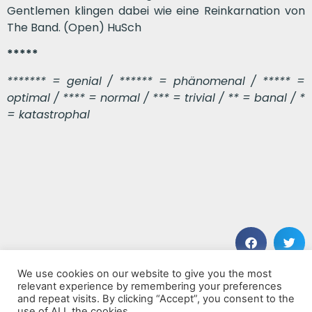
Gentlemen klingen dabei wie eine Reinkarnation von
The Band. (Open) HuSch
*****
******* = genial / ****** = phänomenal / ***** =
optimal / **** = normal / *** = trivial / ** = banal / *
= katastrophal
We use cookies on our website to give you the most
VORHERIGER BEITRAG
NÄCHSTER BEITRAG
relevant experience by remembering your preferences
Boom Bang Goodbye
Let The Sky Open Under Your Feet
and repeat visits. By clicking “Accept”, you consent to the
use of ALL the cookies.