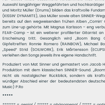
Auswahl langjähriger Weggefährten und hochkarätiger 
und Moritz Müller (Drums) bilden das kraftvolle Fundam
(KISSIN‘ DYNAMITE), Lisa Müller sowie alten SINNER-Weg
bereits auf den wegweisenden frühen Alben „Comin’ 
zum Line-up gehörte. Mit Magnus Karlsson – eng ver
FEAR-Camp – ist ein weiterer profilierter Gitarrist an
Erscheinung tritt. Gesanglich wird „Boom Ban
Gipfeltreffen: Ronnie Romero (RAINBOW), Michael Bo
„Speed“ Strid (SOILWORK), Erik Mårtensson (ECLI
verleihen den Songs jeweils ihre eigene Handschrift.
Produziert von Mat Sinner und gemastert von Jacob 
Produktion mit dem klassischen SINNER-Sound. „
Boom
nicht als nostalgischer Rückblick, sondern als kraf
würdiger Abschied einer der bedeutendsten deutsche
Music) P.Ro
*****
******* = genial / ****** = phänomenal / ***** = optima