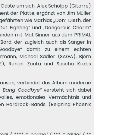
Gäste um sich. Alex Scholpp (Gitarre)
ent der Platte, ergänzt von Jim Müller
gefährten wie Mathias „Don“ Dieth, der
Out Fighting“ und „Dangerous Charm“
bunden mit Mat Sinner aus dem PRIMAL
 Bord, der zugleich auch als Sänger in
g Goodbye“ damit zu einem echten
rmann, Michael Sadler (SAGA), Björn
PSE), Renan Zonta und Sascha Krebs
Hansen, verbindet das Album moderne
 Bang Goodbye“
versteht sich dabei
tvolles, emotionales Vermächtnis und
n Hardrock-Bands. (Reigning Phoenix
l / **** = normal / *** = trivial / **