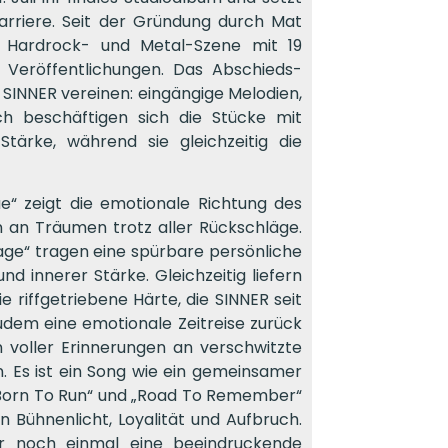
arriere. Seit der Gründung durch Mat
e Hardrock- und Metal-Szene mit 19
n Veröffentlichungen. Das Abschieds-
 SINNER vereinen: eingängige Melodien,
ich beschäftigen sich die Stücke mit
Stärke, während sie gleichzeitig die
 zeigt die emotionale Richtung des
n an Träumen trotz aller Rückschläge.
Page“ tragen eine spürbare persönliche
nd innerer Stärke. Gleichzeitig liefern
 riffgetriebene Härte, die SINNER seit
zudem eine emotionale Zeitreise zurück
en voller Erinnerungen an verschwitzte
. Es ist ein Song wie ein gemeinsamer
 „Born To Run“ und „Road To Remember“
 Bühnenlicht, Loyalität und Aufbruch.
er noch einmal eine beeindruckende