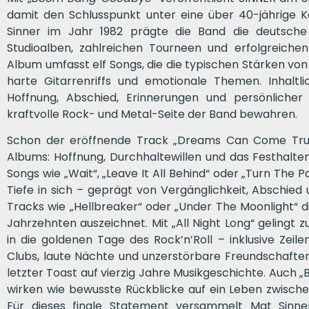
damit den Schlusspunkt unter eine über 40-jährige K
Sinner im Jahr 1982 prägte die Band die deutsch
Studioalben, zahlreichen Tourneen und erfolgreiche
Album umfasst elf Songs, die die typischen Stärken von
harte Gitarrenriffs und emotionale Themen. Inhaltl
Hoffnung, Abschied, Erinnerungen und persönlicher 
kraftvolle Rock- und Metal-Seite der Band bewahren.
Schon der eröffnende Track „Dreams Can Come True“
Albums: Hoffnung, Durchhaltewillen und das Festhalte
Songs wie „Wait“, „Leave It All Behind“ oder „Turn The 
Tiefe in sich – geprägt von Vergänglichkeit, Abschied u
Tracks wie „Hellbreaker“ oder „Under The Moonlight“ die
Jahrzehnten auszeichnet. Mit „All Night Long“ gelingt 
in die goldenen Tage des Rock’n’Roll – inklusive Zeil
Clubs, laute Nächte und unzerstörbare Freundschaften
letzter Toast auf vierzig Jahre Musikgeschichte. Auch
wirken wie bewusste Rückblicke auf ein Leben zwischen
Für dieses finale Statement versammelt Mat Sinn