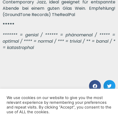
Contemporary Jazz, ideal geeignet für entspannte
Abende bei einem guten Glas Wein. Empfehlung!
(GroundTone Records) TheRealPal
*****
******* = genial / ****** = phänomenal / ***** =
optimal / **** = normal / *** = trivial / ** = banal / *
= katastrophal
We use cookies on our website to give you the most
VORHERIGER BEITRAG
NÄCHSTER BEITRAG
relevant experience by remembering your preferences
Lucky To Be
Easy Peeler
and repeat visits. By clicking “Accept”, you consent to the
use of ALL the cookies.