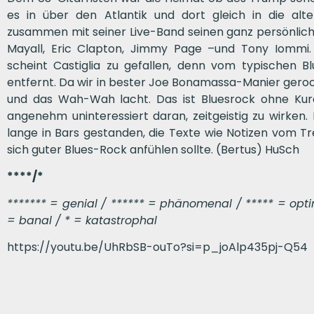
es in über den Atlantik und dort gleich in die al
zusammen mit seiner Live-Band seinen ganz persönliche
Mayall, Eric Clapton, Jimmy Page –und Tony Iommi
scheint Castiglia zu gefallen, denn vom typischen B
entfernt. Da wir in bester Joe Bonamassa-Manier gerockt
und das Wah-Wah lacht. Das ist Bluesrock ohne Kura
angenehm uninteressiert daran, zeitgeistig zu wirken. D
lange in Bars gestanden, die Texte wie Notizen vom Tres
sich guter Blues-Rock anfühlen sollte. (Bertus) HuSch
****/*
******* = genial / ****** = phänomenal / ***** = optima
= banal / * = katastrophal
https://youtu.be/UhRbSB-ouTo?si=p_joAlp435pj-Q54