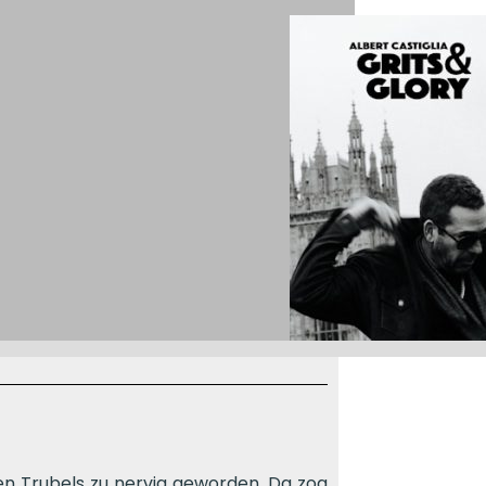
n Trubels zu nervig geworden. Da zog