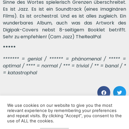
Sinne des Wortes spielerisch Grenzen überschreitet.
Es ist Jazz. Es ist ein Soundtrack (eines imaginären
Films). Es ist orchestral. Und es ist alles zugleich. Ein
wunderbares Album, auch was das Artwork des
Digipak-Covers nebst 8-seitigem Booklet betrifft.
Sehr zu empfehlen! (Cam Jazz) TheRealPal
*****
******* = genial / ****** = phänomenal / ***** =
optimal / **** = normal / *** = trivial / ** = banal / *
= katastrophal
We use cookies on our website to give you the most
VORHERIGER BEITRAG
NÄCHSTER BEITRAG
relevant experience by remembering your preferences
Grits & Glory
Aurora
and repeat visits. By clicking “Accept”, you consent to the
use of ALL the cookies.