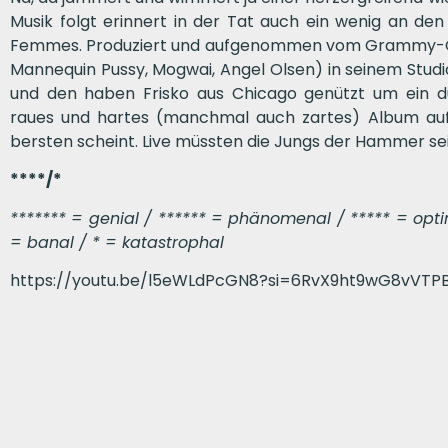
Musik folgt erinnert in der Tat auch ein wenig an de
Femmes. Produziert und aufgenommen vom Grammy-Gew
Mannequin Pussy, Mogwai, Angel Olsen) in seinem Studi
und den haben Frisko aus Chicago genützt um ein du
raues und hartes (manchmal auch zartes) Album auf
bersten scheint. Live müssten die Jungs der Hammer se
****/*
******* = genial / ****** = phänomenal / ***** = optima
= banal / * = katastrophal
https://youtu.be/l5eWLdPcGN8?si=6RvX9ht9wG8vVTP