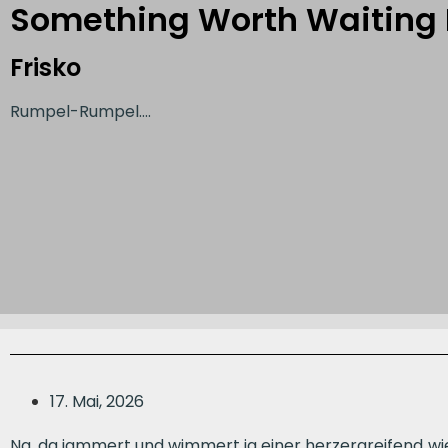
Something Worth Waiting 
Frisko
Rumpel-Rumpel….
17. Mai, 2026
Na, da jammert und wimmert ja einer herzergreifend wi