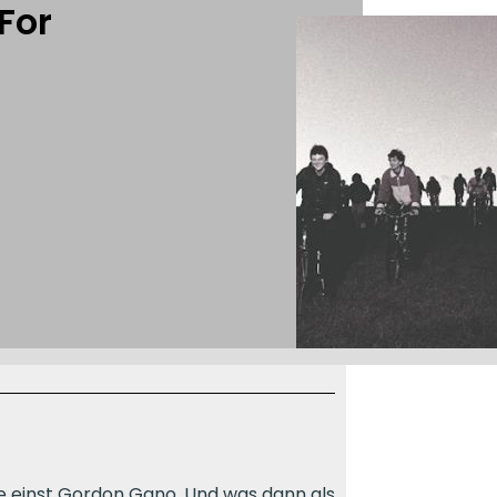
For
e einst Gordon Gano. Und was dann als