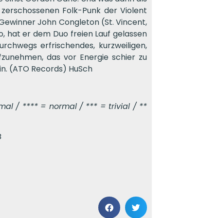
n zerschossenen Folk-Punk der Violent
inner John Congleton (St. Vincent,
o, hat er dem Duo freien Lauf gelassen
rchwegs erfrischendes, kurzweiligen,
zunehmen, das vor Energie schier zu
in. (ATO Records) HuSch
l / **** = normal / *** = trivial / **
B