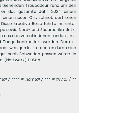
herziehenden Troubadour rund um den
te er das gesamte Jahr 2024 einem
 einen neuen Ort, schrieb dort einen
Diese kreative Reise führte ihn unter
opa sowie Nord- und Südamerika. Jetzt
n aus den verschiedenen Ländern, mit
d Tango konfrontiert werden. Dem ist
n paar wenigen Instrumenten durch eine
e gut nach Schweden passen würde. In
ie. (Nettwerk) HuSch
l / **** = normal / *** = trivial / **
H