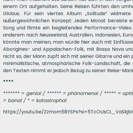
einem Ort aufgehalten. Seine Reisen führten den um
Globus. Für sein viertes Album „Solitude“ widme
außergewöhnlichen Konzept: Jeden Monat bereiste er
Song und filmte ein begleitendes Performance-Video. 
anderem nach Neuseeland, Australien, Indonesien, Eur
könnte man meinen, man würde hier auch mit Einflüsse
Aborigines- und Appalachen-Folk, mit Bossa Nova un
nicht so, der Mann zupft sich mit seiner Gitarre und ei
minimalistische, atmosphärische Folk-Landschaft, di
den Texten nimmt er jedoch Bezug zu seiner Reise-Man
****
******* = genial / ****** = phänomenal / ***** = optima
= banal / * = katastrophal
https://youtu.be/Zzmom58YSPs?si=5TcOUsCL_VaSkjb