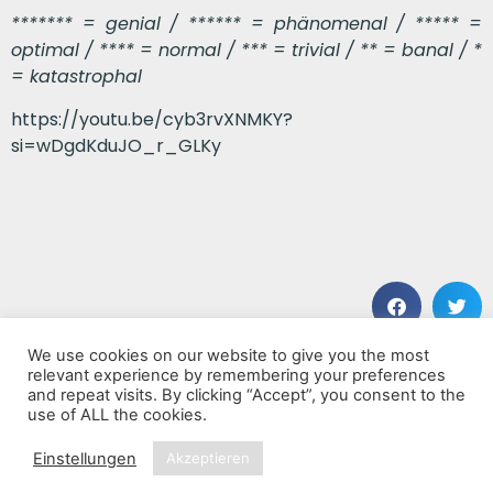
******* = genial / ****** = phänomenal / ***** =
optimal / **** = normal / *** = trivial / ** = banal / *
= katastrophal
https://youtu.be/cyb3rvXNMKY?
si=wDgdKduJO_r_GLKy
We use cookies on our website to give you the most
VORHERIGER BEITRAG
NÄCHSTER BEITRAG
relevant experience by remembering your preferences
Falatô
No-Ce & Friends
and repeat visits. By clicking “Accept”, you consent to the
use of ALL the cookies.
Einstellungen
Akzeptieren