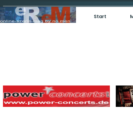
Start
M