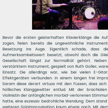
Bevor die ersten geisterhaften Klavierklänge die A
zogen, fielen bereits die ungewöhnliche Instrument
Besetzung ins Auge. Eigentlich schade, dass 
Aufmerksamkeitswert besetzt, obwohl doch die Glei
Gesellschaft längst zur Normalität gehört. Nebe
verstärktem Instrument, gespielt von Ruth Goller, war
Einsatz. Die allerdings war, wie bei vielen E-Git
Effektgeräten verbunden. In einem langen frei impr
Saram diese derart virtuos mit den Füssen, dass sich
höllisches Klanggewitter entlud. Mit der brachial
Violinistin der anfänglichen morbid-verlorenen Stimmun
hatte, eine exzessiv bedrohliche Wendung. Dem stand 
weiteren Soloimprovisation kaum etwas nach. Mit dem P