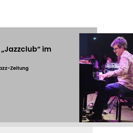
m „Jazzclub“ im
Jazz-Zeitung