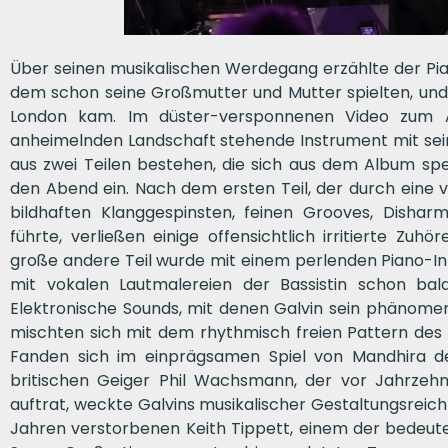
Über seinen musikalischen Werdegang erzählte der Pian
dem schon seine Großmutter und Mutter spielten, und 
London kam. Im düster-versponnenen Video zum A
anheimelnden Landschaft stehende Instrument mit sein
aus zwei Teilen bestehen, die sich aus dem Album spe
den Abend ein. Nach dem ersten Teil, der durch eine v
bildhaften Klanggespinsten, feinen Grooves, Disha
führte, verließen einige offensichtlich irritierte Zu
große andere Teil wurde mit einem perlenden Piano-Int
mit vokalen Lautmalereien der Bassistin schon bald
Elektronische Sounds, mit denen Galvin sein phänomen
mischten sich mit dem rhythmisch freien Pattern de
Fanden sich im einprägsamen Spiel von Mandhira 
britischen Geiger Phil Wachsmann, der vor Jahrzehn
auftrat, weckte Galvins musikalischer Gestaltungsrei
Jahren verstorbenen Keith Tippett, einem der bedeute