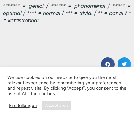
******* = genial / ****** = phänomenal / ***** =
optimal / **** = normal / *** = trivial / ** = banal / *
= katastrophal
We use cookies on our website to give you the most
VORHERIGER BEITRAG
NÄCHSTER BEITRAG
relevant experience by remembering your preferences
Long Way Home
Balafon Evolution
and repeat visits. By clicking “Accept”, you consent to the
use of ALL the cookies.
Einstellungen
Akzeptieren