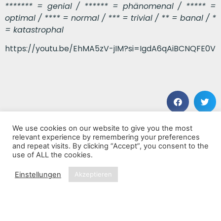
******* = genial / ****** = phänomenal / ***** =
optimal / **** = normal / *** = trivial / ** = banal / *
= katastrophal
https://youtu.be/EhMA5zV-jIM?si=IgdA6qAiBCNQFE0V
We use cookies on our website to give you the most
VORHERIGER BEITRAG
NÄCHSTER BEITRAG
relevant experience by remembering your preferences
Inferno
Julia
and repeat visits. By clicking “Accept”, you consent to the
use of ALL the cookies.
Einstellungen
Akzeptieren