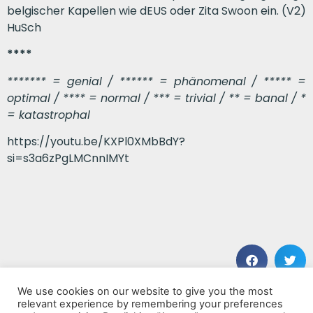
belgischer Kapellen wie dEUS oder Zita Swoon ein. (V2)
HuSch
****
******* = genial / ****** = phänomenal / ***** =
optimal / **** = normal / *** = trivial / ** = banal / *
= katastrophal
https://youtu.be/KXPl0XMbBdY?
si=s3a6zPgLMCnnIMYt
We use cookies on our website to give you the most
VORHERIGER BEITRAG
NÄCHSTER BEITRAG
relevant experience by remembering your preferences
Wreak Havoc
Now And Th3n