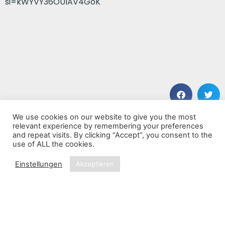
si=kWYVY36OUIAV4GoK
We use cookies on our website to give you the most
VORHERIGER BEITRAG
NÄCHSTER BEITRAG
relevant experience by remembering your preferences
Humanity
Backbone
and repeat visits. By clicking “Accept”, you consent to the
use of ALL the cookies.
Einstellungen
Akzeptieren