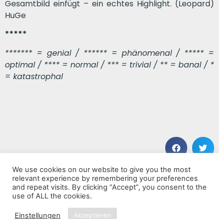
Gesamtbild einfügt – ein echtes Highlight. (Leopard)
HuGe
*****
******* = genial / ****** = phänomenal / ***** =
optimal / **** = normal / *** = trivial / ** = banal / *
= katastrophal
We use cookies on our website to give you the most
VORHERIGER BEITRAG
NÄCHSTER BEITRAG
relevant experience by remembering your preferences
The In Between
The Show Must Go On: The Complete Nirvana Collection
and repeat visits. By clicking “Accept”, you consent to the
use of ALL the cookies.
Einstellungen
Akzeptieren