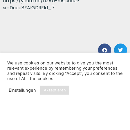
https://youtu.be/h2AU-mCuua0?
si=Duad8FAlGD9EId_7
We use cookies on our website to give you the most
VORHERIGER BEITRAG
NÄCHSTER BEITRAG
relevant experience by remembering your preferences
Sayr: Salt – Thirst
Long March Through The Jazz Age
and repeat visits. By clicking “Accept”, you consent to the
use of ALL the cookies.
Einstellungen
Akzeptieren