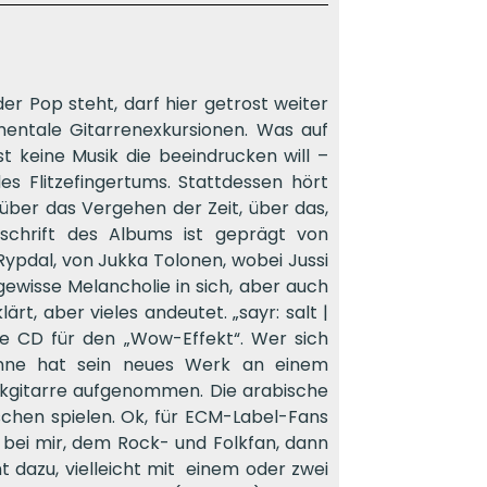
 Pop steht, darf hier getrost weiter
mentale Gitarrenexkursionen. Was auf
 keine Musik die beeindrucken will –
s Flitzefingertums. Stattdessen hört
über das Vergehen der Zeit, über das,
schrift des Albums ist geprägt von
Rypdal, von Jukka Tolonen, wobei Jussi
 gewisse Melancholie in sich, aber auch
lärt, aber vieles andeutet. „sayr: salt |
ine CD für den „Wow-Effekt“. Wer sich
inne hat sein neues Werk an einem
ikgitarre aufgenommen. Die arabische
schen spielen. Ok, für ECM-Label-Fans
 bei mir, dem Rock- und Folkfan, dann
 dazu, vielleicht mit einem oder zwei