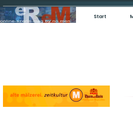
Start
M