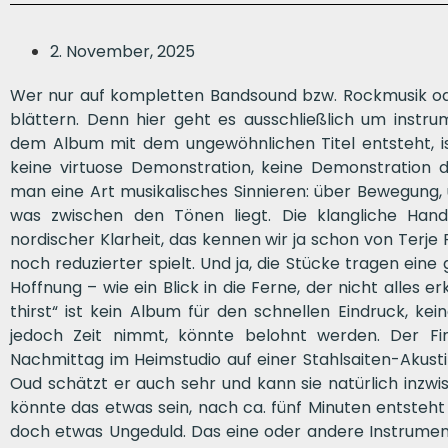
2. November, 2025
Wer nur auf kompletten Bandsound bzw. Rockmusik oder
blättern. Denn hier geht es ausschließlich um instru
dem Album mit dem ungewöhnlichen Titel entsteht, ist
keine virtuose Demonstration, keine Demonstration de
man eine Art musikalisches Sinnieren: über Bewegung, 
was zwischen den Tönen liegt. Die klangliche Hand
nordischer Klarheit, das kennen wir ja schon von Terje 
noch reduzierter spielt. Und ja, die Stücke tragen eine
Hoffnung – wie ein Blick in die Ferne, der nicht alles erk
thirst“ ist kein Album für den schnellen Eindruck, ke
jedoch Zeit nimmt, könnte belohnt werden. Der F
Nachmittag im Heimstudio auf einer Stahlsaiten-Akust
Oud schätzt er auch sehr und kann sie natürlich inzwi
könnte das etwas sein, nach ca. fünf Minuten entsteht
doch etwas Ungeduld. Das eine oder andere Instrument