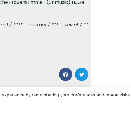
ische Frauenstimme… (Unmusic) HuGe
l / **** = normal / *** = trivial / **
NÄCHSTER BEITRAG
t experience by remembering your preferences and repeat visits
Sworn