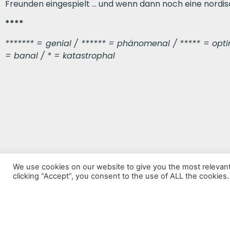
Freunden eingespielt … und wenn dann noch eine nord
****
******* = genial / ****** = phänomenal / ***** = optima
= banal / * = katastrophal
VORHERIGER BEITRAG
We use cookies on our website to give you the most relevan
Louder than Words
clicking “Accept”, you consent to the use of ALL the cookies.