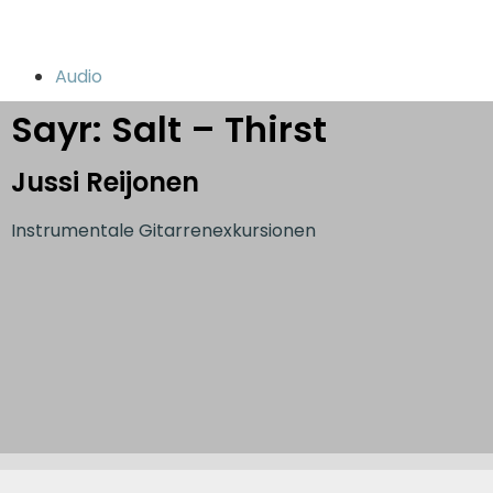
Audio
Sayr: Salt – Thirst
Jussi Reijonen
Instrumentale Gitarrenexkursionen