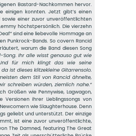
 eigenen Bastard-Nachkommen hervor.
e einigen konnten. Jetzt gibt’s einen
owie einer zuvor unveröffentlichten
Lemmy höchstpersönlich. Die vierzehn
 Deaf“ sind eine liebevolle Hommage an
en Punkrock-Bands. So covern Rancid
rläutert, warum die Band diesen Song
-Song. Ihr alle wisst genauso gut wie
nd für mich klingt das wie seine
 ist dieses klitzekleine Gitarrensolo.
isten dem Stil von Rancid ähnelte,
ir schreiben würden, ziemlich nahe.“
ch Größen wie Pennywise, Lagwagon,
e Versionen ihrer Lieblingssongs von
 Newcomern wie Slaughterhouse. Denn
s geliebt und unterstützt. Der einzige
t, ist eine zuvor unveröffentlichte,
“ von The Damned, featuring The Great
ge Zeit als unerschütterliche Brücke