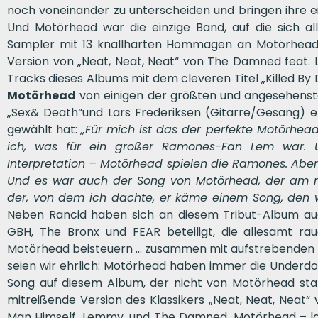
noch voneinander zu unterscheiden und bringen ihre
Und Motörhead war die einzige Band, auf die sich all
Sampler mit 13 knallharten Hommagen an Motörhead s
Version von „Neat, Neat, Neat“ von The Damned feat. 
Tracks dieses Albums mit dem cleveren Titel „Killed By
Motörhead
von einigen der größten und angesehenst
„Sex& Death“und Lars Frederiksen (Gitarre/Gesang) e
gewählt hat:
„Für mich ist das der perfekte Motörhead
ich, was für ein großer Ramones-Fan Lem war. U
Interpretation – Motörhead spielen die Ramones. Aber da
Und es war auch der Song von Motörhead, der am me
der, von dem ich dachte, er käme einem Song, den w
Neben Rancid haben sich an diesem Tribut-Album au
GBH, The Bronx und FEAR beteiligt, die allesamt rau
Motörhead beisteuern … zusammen mit aufstrebenden
seien wir ehrlich: Motörhead haben immer die Underdog
Song auf diesem Album, der nicht von Motörhead stamm
mitreißende Version des Klassikers „Neat, Neat, Neat
Man Himself, Lemmy, und The Damned. Motörhead – lan