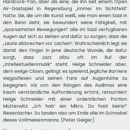
Hardcore-Fan, aber als eine, die ihn seit einem Open
Air-Gastspiel in Regensburg „immer im Sichtfeld“
hatte. Sie, die um die Kunst weiß, wie man einen Saal in
den Bann zieht, sie bewundert seine Fähigkeit, mit
„sparsamsten Bewegungen“ alle im Saal verfügbaren
Augen auf sich zu ziehen und dafür zu sorgen, dass die
„Leute abbrechen vor Lachen“. Wahrscheinlich legt sie
damit den Finger in jene deutsche Wunde, die dafür
sorgt, dass Jazz allzu oft im Ruf der
„Intellektuellenmusik“ steht. Helge Schneider aber,
dem ewige Clown, gelingt es spielend, jegliche Barriere
wegzuflexen und seinen Fans auf Augenhöhe zu
begegnen. Als von den Rängen des Audimax eine
kaum verständliche Aufforderung ertönt, retourniert
Helge Schneider mit einer ordentlichen Portion
Mutterwitz: „Ich hab‘ ein Mikro. Du hast keins!“
Riesenlacher. So landen also am Ende alle im Schnabel
dieses Vollmeisenmanns. (Peter Geiger)