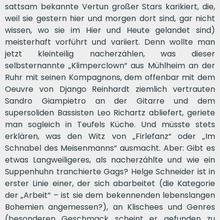
sattsam bekannte Vertun großer Stars karikiert, die,
weil sie gestern hier und morgen dort sind, gar nicht
wissen, wo sie im Hier und Heute gelandet sind)
meisterhaft vorführt und variiert. Denn wollte man
jetzt kleinteilig nacherzählen, was dieser
selbsternannte „Klimperclown“ aus Mühlheim an der
Ruhr mit seinen Kompagnons, dem offenbar mit dem
Oeuvre von Django Reinhardt ziemlich vertrauten
Sandro Giampietro an der Gitarre und dem
supersoliden Bassisten Leo Richartz abliefert, geriete
man sogleich in Teufels Küche. Und müsste stets
erklären, was den Witz von „Firlefanz“ oder „Im
Schnabel des Meisenmanns“ ausmacht. Aber: Gibt es
etwas Langweiligeres, als nacherzählte und wie ein
Suppenhuhn tranchierte Gags? Helge Schneider ist in
erster Linie einer, der sich abarbeitet (die Kategorie
der „Arbeit“ – ist sie dem bekennenden lebenslangen
Bohemien angemessen?), an Klischees und Genres
(besonderen Geschmack scheint er gefunden zu