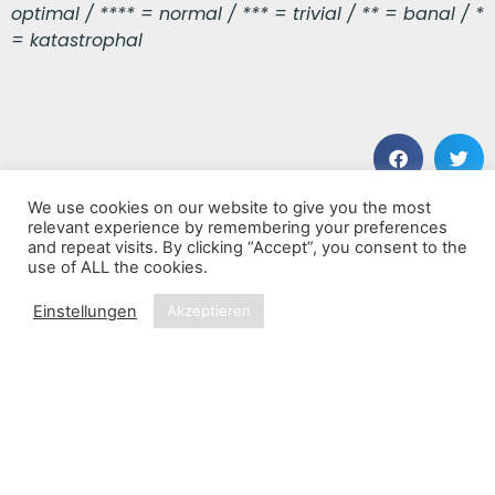
optimal / **** = normal / *** = trivial / ** = banal / *
= katastrophal
We use cookies on our website to give you the most
VORHERIGER BEITRAG
NÄCHSTER BEITRAG
relevant experience by remembering your preferences
Natural Magick
Flight Of The Bumblebee II
and repeat visits. By clicking “Accept”, you consent to the
use of ALL the cookies.
Einstellungen
Akzeptieren