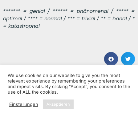
******* = genial / ****** = phänomenal / ***** =
optimal / **** = normal / *** = trivial / ** = banal / *
= katastrophal
We use cookies on our website to give you the most
VORHERIGER BEITRAG
NÄCHSTER BEITRAG
relevant experience by remembering your preferences
Romance Of The Moon
Wheel Of Fortune
and repeat visits. By clicking “Accept”, you consent to the
use of ALL the cookies.
Einstellungen
Akzeptieren