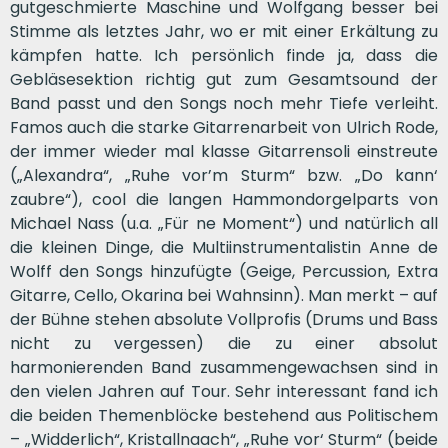
gutgeschmierte Maschine und Wolfgang besser bei
Stimme als letztes Jahr, wo er mit einer Erkältung zu
kämpfen hatte. Ich persönlich finde ja, dass die
Gebläsesektion richtig gut zum Gesamtsound der
Band passt und den Songs noch mehr Tiefe verleiht.
Famos auch die starke Gitarrenarbeit von Ulrich Rode,
der immer wieder mal klasse Gitarrensoli einstreute
(„Alexandra“, „Ruhe vor’m Sturm“ bzw. „Do kann‘
zaubre“), cool die langen Hammondorgelparts von
Michael Nass (u.a. „Für ne Moment“) und natürlich all
die kleinen Dinge, die Multiinstrumentalistin Anne de
Wolff den Songs hinzufügte (Geige, Percussion, Extra
Gitarre, Cello, Okarina bei Wahnsinn). Man merkt – auf
der Bühne stehen absolute Vollprofis (Drums und Bass
nicht zu vergessen) die zu einer absolut
harmonierenden Band zusammengewachsen sind in
den vielen Jahren auf Tour. Sehr interessant fand ich
die beiden Themenblöcke bestehend aus Politischem
– „Widderlich“, Kristallnaach“, „Ruhe vor‘ Sturm“ (beide