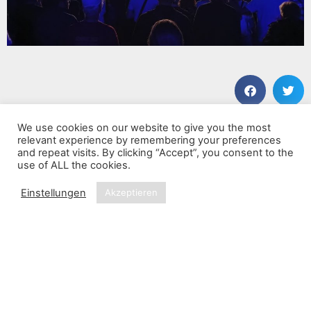
We use cookies on our website to give you the most
VORHERIGER BEITRAG
NÄCHSTER BEITRAG
relevant experience by remembering your preferences
Steel Panther
Ten Years After & ZZ TOP
and repeat visits. By clicking “Accept”, you consent to the
use of ALL the cookies.
Einstellungen
Akzeptieren