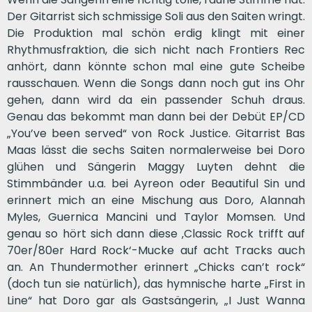
Der Gitarrist sich schmissige Soli aus den Saiten wringt.
Die Produktion mal schön erdig klingt mit einer
Rhythmusfraktion, die sich nicht nach Frontiers Rec
anhört, dann könnte schon mal eine gute Scheibe
rausschauen. Wenn die Songs dann noch gut ins Ohr
gehen, dann wird da ein passender Schuh draus.
Genau das bekommt man dann bei der Debüt EP/CD
„You’ve been served“ von Rock Justice. Gitarrist Bas
Maas lässt die sechs Saiten normalerweise bei Doro
glühen und Sängerin Maggy Luyten dehnt die
Stimmbänder u.a. bei Ayreon oder Beautiful Sin und
erinnert mich an eine Mischung aus Doro, Alannah
Myles, Guernica Mancini und Taylor Momsen. Und
genau so hört sich dann diese ‚Classic Rock trifft auf
70er/80er Hard Rock‘-Mucke auf acht Tracks auch
an. An Thundermother erinnert „Chicks can’t rock“
(doch tun sie natürlich), das hymnische harte „First in
Line“ hat Doro gar als Gastsängerin, „I Just Wanna