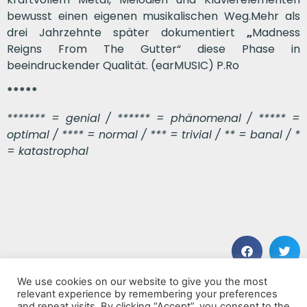
bewusst einen eigenen musikalischen Weg.Mehr als
drei Jahrzehnte später dokumentiert
„
Madness
Reigns From The Gutter“ diese Phase in
beeindruckender Qualität. (earMUSIC) P.Ro
*****
******* = genial / ****** = phänomenal / ***** =
optimal / **** = normal / *** = trivial / ** = banal / *
= katastrophal
We use cookies on our website to give you the most
VORHERIGER BEITRAG
NÄCHSTER BEITRAG
relevant experience by remembering your preferences
Il Ciclo Del Sole Noturno
The Ground Above
and repeat visits. By clicking “Accept”, you consent to the