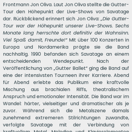
Frontmann Jon Oliva. Laut Jon Oliva stellte die Gutter-
Tour den Höhepunkt der Live-Shows von Savatage
dar. Rückblickend erinnert sich Jon Oliva:
„Die Gutter-
Tour war der Höhepunkt unserer Live-Shows. Sechs
Monate lang herrschte dort definitiv der Wahnsinn.
Viel Spaß damit, Freunde!“
Mit über 100 Konzerten in
Europa und Nordamerika prägte sie die Band
nachhaltig. 1990 befanden sich Savatage an einem
entscheidenden Wendepunkt. Nach der
Veröffentlichung von „Gutter Ballet“ ging die Band auf
eine der intensivsten Tourneen ihrer Karriere. Abend
für Abend erlebte das Publikum eine kraftvolle
Mischung aus brachialen Riffs, theatralischem
Anspruch und emotionaler Intensität. Die Band war im
Wandel: härter, vielseitiger und dramatischer als je
zuvor. Während sich die Metalszene damals
zunehmend extremeren Stilrichtungen zuwandte,
verfolgte Savatage mit der Verbindung von
kraftvollem Metal, Melodien und Klavierelementen