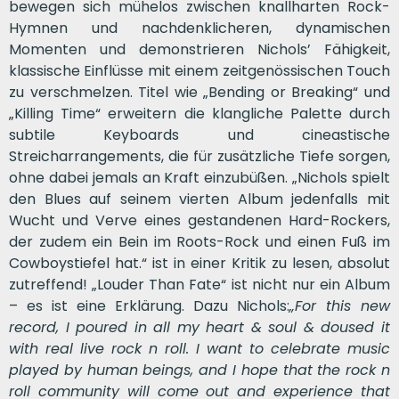
bewegen sich mühelos zwischen knallharten Rock-
Hymnen und nachdenklicheren, dynamischen
Momenten und demonstrieren Nichols’ Fähigkeit,
klassische Einflüsse mit einem zeitgenössischen Touch
zu verschmelzen. Titel wie „Bending or Breaking“ und
„Killing Time“ erweitern die klangliche Palette durch
subtile Keyboards und cineastische
Streicharrangements, die für zusätzliche Tiefe sorgen,
ohne dabei jemals an Kraft einzubüßen. „Nichols spielt
den Blues auf seinem vierten Album jedenfalls mit
Wucht und Verve eines gestandenen Hard-Rockers,
der zudem ein Bein im Roots-Rock und einen Fuß im
Cowboystiefel hat.“ ist in einer Kritik zu lesen, absolut
zutreffend! „Louder Than Fate“ ist nicht nur ein Album
– es ist eine Erklärung. Dazu Nichols:
„For this new
record, I poured in all my heart & soul & doused it
with real live rock n roll. I want to celebrate music
played by human beings, and I hope that the rock n
roll community will come out and experience that