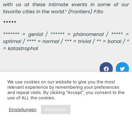
with us at these intimate events in some of our
favorite cities in the world.“ (
Frontiers) P.Ro
*****
******* = genial / ****** = phänomenal / ***** =
optimal / **** = normal / *** = trivial / ** = banal / *
= katastrophal
We use cookies on our website to give you the most
VORHERIGER BEITRAG
NÄCHSTER BEITRAG
relevant experience by remembering your preferences
Late Bloomer
I Can See Your House From Here
and repeat visits. By clicking “Accept”, you consent to the
use of ALL the cookies.
Einstellungen
Akzeptieren