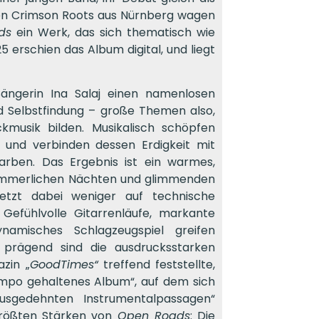
en Crimson Roots aus Nürnberg wagen
ds
ein Werk, das sich thematisch wie
5 erschien das Album digital, und liegt
ängerin Ina Salaj einen namenlosen
d Selbstfindung – große Themen also,
kmusik bilden. Musikalisch schöpfen
 und verbinden dessen Erdigkeit mit
arben. Das Ergebnis ist ein warmes,
 sommerlichen Nächten und glimmenden
setzt dabei weniger auf technische
 Gefühlvolle Gitarrenläufe, markante
namisches Schlagzeugspiel greifen
 prägend sind die ausdrucksstarken
zin „
GoodTimes“
treffend feststellte,
tempo gehaltenes Album“, auf dem sich
usgedehnten Instrumentalpassagen“
 größten Stärken von
Open Roads
: Die