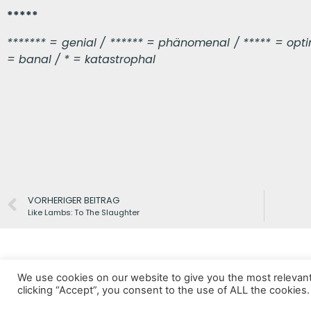
*****
******* = genial / ****** = phänomenal / ***** = optima
= banal / * = katastrophal
VORHERIGER BEITRAG
Like Lambs: To The Slaughter
We use cookies on our website to give you the most relevan
clicking “Accept”, you consent to the use of ALL the cookies.