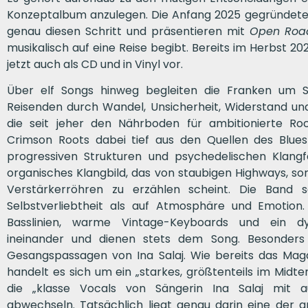
Konzeptalbum anzulegen. Die Anfang 2025 gegründet
genau diesen Schritt und präsentieren mit
Open Roa
musikalisch auf eine Reise begibt. Bereits im Herbst 202
jetzt auch als CD und in Vinyl vor.
Über elf Songs hinweg begleiten die Franken um S
Reisenden durch Wandel, Unsicherheit, Widerstand un
die seit jeher den Nährboden für ambitionierte Roc
Crimson Roots dabei tief aus den Quellen des Blues
progressiven Strukturen und psychedelischen Klangf
organisches Klangbild, das von staubigen Highways,
Verstärkerröhren zu erzählen scheint. Die Band 
Selbstverliebtheit als auf Atmosphäre und Emotion.
Basslinien, warme Vintage-Keyboards und ein dy
ineinander und dienen stets dem Song. Besonders
Gesangspassagen von Ina Salaj. Wie bereits das Maga
handelt es sich um ein „starkes, größtenteils im Mid
die „klasse Vocals von Sängerin Ina Salaj mit a
abwechseln. Tatsächlich liegt genau darin eine der