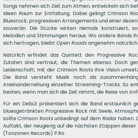
Songs nehmen sich Zeit zum Atmen, entwickeln sich be
Ideen Raum zur Entfaltung. Dabei gelingt Crimson Ro
Bluesrock, progressiven Arrangements und einer dez
souverän. Die Stücke wirken niemals konstruiert, 
Melodien und Stimmungen heraus. Wo andere Bands ihr
sich hertragen, bleibt
Open Roads
angenehm natürlich 
Natürlich erfindet das Quintett den Progressive Roc
Zutaten sind vertraut, die Themen ebenso. Doch ger
Leidenschaft, mit der Crimson Roots ihre Vision umset
Die Band versteht Musik noch als zusammenhänge
Aneinanderreihung einzelner Streaming-Tracks. So en
besten, wenn man sich die Zeit nimmt, die Reise von Anf
Für ein Debüt präsentiert sich die Band erstaunlich 
bluesgetränkten Progressive Rock mit Seele, Atmosphä
sollte Crimson Roots unbedingt auf dem Radar haben.
Auftakt, der neugierig auf die nächsten Etappen diese
(Tonzonen Records) P.Ro