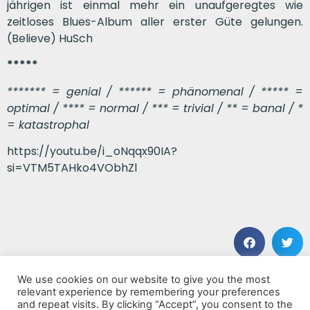
jährigen ist einmal mehr ein unaufgeregtes wie
zeitloses Blues-Album aller erster Güte gelungen.
(Believe) HuSch
*****
******* = genial / ****** = phänomenal / ***** =
optimal / **** = normal / *** = trivial / ** = banal / *
= katastrophal
https://youtu.be/i_oNqqx90IA?
si=VTM5TAHko4VObhZl
We use cookies on our website to give you the most
VORHERIGER BEITRAG
NÄCHSTER BEITRAG
relevant experience by remembering your preferences
Happy Birthday
Echoes Of The Unknown
and repeat visits. By clicking “Accept”, you consent to the