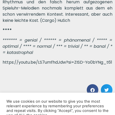
Rhythmus und den falsch herum aufgezogenen
Spieluhr-Melodien nochmals komplett aus dem eh
schon verwirrendem Kontext. Interessant, aber auch
keine leichte Kost. (Cargo) HuSch
****
******* = genial / ****** = phänomenal / ***** =
optimal / **** = normal / *** = trivial / ** = banal / *
= katastrophal
https://youtu.be/LS7umfhdJdw?si=ZISD-Yo0bYNg_t61
We use cookies on our website to give you the most
VORHERIGER BEITRAG
NÄCHSTER BEITRAG
relevant experience by remembering your preferences
Echoes Of The Unknown
Voices of Human Consciousness
and repeat visits. By clicking “Accept”, you consent to the