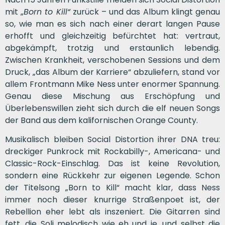
mit „
Born to Kill“
zurück – und das Album klingt genau
so, wie man es sich nach einer derart langen Pause
erhofft und gleichzeitig befürchtet hat: vertraut,
abgekämpft, trotzig und erstaunlich lebendig.
Zwischen Krankheit, verschobenen Sessions und dem
Druck, „das Album der Karriere“ abzuliefern, stand vor
allem Frontmann Mike Ness unter enormer Spannung.
Genau diese Mischung aus Erschöpfung und
Überlebenswillen zieht sich durch die elf neuen Songs
der Band aus dem kalifornischen Orange County.
Musikalisch bleiben Social Distortion ihrer DNA treu:
dreckiger Punkrock mit Rockabilly-, Americana- und
Classic-Rock-Einschlag. Das ist keine Revolution,
sondern eine Rückkehr zur eigenen Legende. Schon
der Titelsong „Born to Kill“ macht klar, dass Ness
immer noch dieser knurrige Straßenpoet ist, der
Rebellion eher lebt als inszeniert. Die Gitarren sind
fett, die Soli melodisch wie eh und je, und selbst die