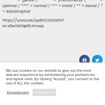
******* = genial / ****** = phänomenal / ***** =
optimal / **** = normal / *** = trivial / ** = banal / *
= katastrophal
https://youtu.be/pp6GZzQGs54?
si=x8eOkENje61JKmep
We use cookies on our website to give you the most
VORHERIGER BEITRAG
NÄCHSTER BEITRAG
relevant experience by remembering your preferences
From birth to death
Symphonic Evolution
and repeat visits. By clicking “Accept”, you consent to the
use of ALL the cookies.
Einstellungen
Akzeptieren