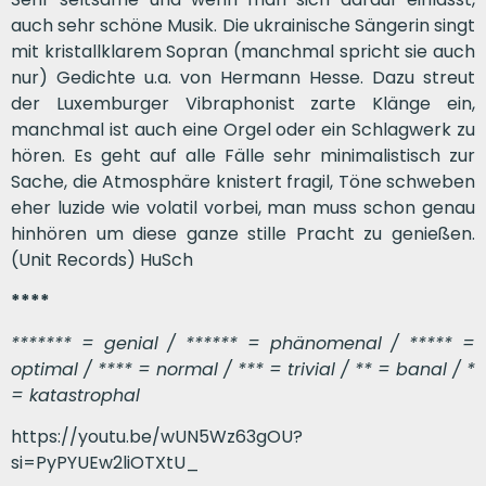
auch sehr schöne Musik. Die ukrainische Sängerin singt
mit kristallklarem Sopran (manchmal spricht sie auch
nur) Gedichte u.a. von Hermann Hesse. Dazu streut
der Luxemburger Vibraphonist zarte Klänge ein,
manchmal ist auch eine Orgel oder ein Schlagwerk zu
hören. Es geht auf alle Fälle sehr minimalistisch zur
Sache, die Atmosphäre knistert fragil, Töne schweben
eher luzide wie volatil vorbei, man muss schon genau
hinhören um diese ganze stille Pracht zu genießen.
(Unit Records) HuSch
****
******* = genial / ****** = phänomenal / ***** =
optimal / **** = normal / *** = trivial / ** = banal / *
= katastrophal
https://youtu.be/wUN5Wz63gOU?
si=PyPYUEw2liOTXtU_