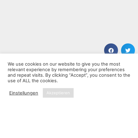
We use cookies on our website to give you the most
VORHERIGER BEITRAG
NÄCHSTER BEITRAG
relevant experience by remembering your preferences
The Chaining Loops
Chance Worth Taking
and repeat visits. By clicking “Accept”, you consent to the
use of ALL the cookies.
Einstellungen
Akzeptieren