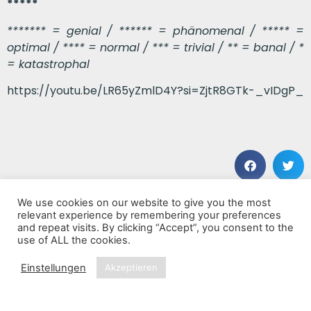
*****
******* = genial / ****** = phänomenal / ***** =
optimal / **** = normal / *** = trivial / ** = banal / *
= katastrophal
https://youtu.be/LR65yZmlD4Y?si=ZjtR8GTk-_vIDgP_
We use cookies on our website to give you the most
VORHERIGER BEITRAG
NÄCHSTER BEITRAG
relevant experience by remembering your preferences
Alles auf Hoffnung
Descent
and repeat visits. By clicking “Accept”, you consent to the
use of ALL the cookies.
Einstellungen
Akzeptieren