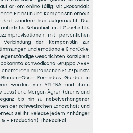
f er-em online fällig: Mit „Rosendals
bende Pianistin und Komponistin erneut
Booklet wunderschön aufgemacht. Das
natürliche Schönheit und Geschichte
zzimprovisationen mit persönlichen
e Verbindung der Komponistin zur
Stimmungen und emotionale Eindrücke.
eigenständige Geschichten konzipiert
e bekannte schwedische Gruppe ABBA
 ehemaligen militärischen Stützpunkts
ie Blumen-Oase Rosendals Garden in
hemen werden von YELENA und ihren
ble bass) und Morgan Ågren (drums and
Eleganz bis hin zu nebelverhangener
etten der schwedischen Landschaft und
erneut sei ihr Release jedem Anhänger
 & H Production) TheRealPal