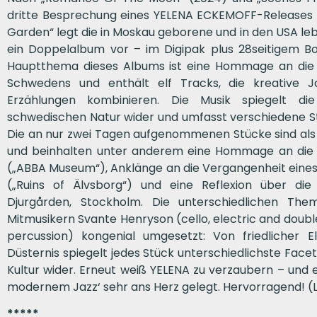
dritte Besprechung eines YELENA ECKEMOFF-Releases au
Garden“ legt die in Moskau geborene und in den USA le
ein Doppelalbum vor – im Digipak plus 28seitigem 
Hauptthema dieses Albums ist eine Hommage an die 
Schwedens und enthält elf Tracks, die kreative Ja
Erzählungen kombinieren. Die Musik spiegelt di
schwedischen Natur wider und umfasst verschiedene 
Die an nur zwei Tagen aufgenommenen Stücke sind als 
und beinhalten unter anderem eine Hommage an di
(„ABBA Museum“), Anklänge an die Vergangenheit eines
(„Ruins of Älvsborg“) und eine Reflexion über d
Djurgården, Stockholm. Die unterschiedlichen T
Mitmusikern Svante Henryson (cello, electric and dou
percussion) kongenial umgesetzt: Von friedlicher 
Düsternis spiegelt jedes Stück unterschiedlichste Fac
Kultur wider. Erneut weiß YELENA zu verzaubern – und 
modernem Jazz‘ sehr ans Herz gelegt. Hervorragend! (L
*****