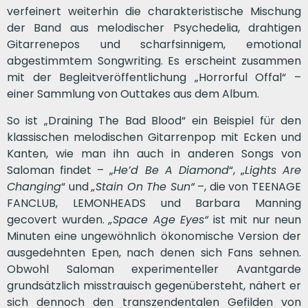
verfeinert weiterhin die charakteristische Mischung
der Band aus melodischer Psychedelia, drahtigen
Gitarrenepos und scharfsinnigem, emotional
abgestimmtem Songwriting. Es erscheint zusammen
mit der Begleitveröffentlichung „Horrorful Offal“ –
einer Sammlung von Outtakes aus dem Album.
So ist „Draining The Bad Blood“ ein Beispiel für den
klassischen melodischen Gitarrenpop mit Ecken und
Kanten, wie man ihn auch in anderen Songs von
Saloman findet – „
He’d Be A Diamond
“, „
Lights Are
Changing
“ und
„
Stain On The Sun
“
–, die von TEENAGE
FANCLUB, LEMONHEADS und Barbara Manning
gecovert wurden.
„
Space Age Eyes
“
ist mit nur neun
Minuten eine ungewöhnlich ökonomische Version der
ausgedehnten Epen, nach denen sich Fans sehnen.
Obwohl Saloman experimenteller Avantgarde
grundsätzlich misstrauisch gegenübersteht, nähert er
sich dennoch den transzendentalen Gefilden von