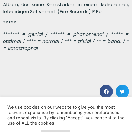
Album, das seine Kernstärken in einem kohärenten,
lebendigen Set vereint. (Fire Records) P.Ro
*****
******* = genial / ****** = phänomenal / ***** =
optimal / **** = normal / *** = trivial / ** = banal / *
= katastrophal
We use cookies on our website to give you the most
VORHERIGER BEITRAG
NÄCHSTER BEITRAG
relevant experience by remembering your preferences
Birding
Solo & Trio
and repeat visits. By clicking “Accept”, you consent to the
use of ALL the cookies.