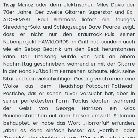
Tisziji Munoz oder dem elektrischen Miles Davis der
70er Jahre. Der zweite Gitarren-Superstar und Ex-
ALCHEMYST Paul Simmons liefert ein feuriges
Shredding-Solo, und Schlagzeuger Dave Pearce zeigt,
dass er nicht nur den Krautrock-Puls seiner
Nebenprojekt HAWKLORDS im Griff hat, sondern auch
wie ein Bebop-Beatnik um den Beat herumtanzen
kann. Der Titelsong wurde von Nick an einem
Nachmittag geschrieben, während er mit der Gitarre
in der Hand Fußball im Fernsehen schaute. Nick, seine
Sitar und sein vielschichtiger Gesang verströmen eine
Wolke aus dem Headshop-Potpourri-Pothead-
Pastiche, das er schon zuvor versucht hat, aber in
seiner perfektesten Form. Tablas klopfen, während
der Geist von George Harrison ein Glas
Räucherstäbchen auf dem Tresen umwirft. Saloman
behauptet, er habe das Wort „Horrorful“ erfunden,
„aber es klang einfach besser als ‚Horrible‘ oder
‚Terrible‘, also dachte ich mir: ‚Was soll’s, ich bin ein