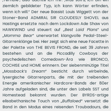
ziemlich gebildeter Typ, ich kann Wörter erfinden,
wenn ich will.“ Der neue Bassist Louis Wiggett von der
Stoner-Band ADMIRAL SIR CLOUDESLY SHOVEL aus
Hastings ersetzte nach dem Lockdown Ade Shaw von
HAWKWIND und steuert auf „
Best Laid Plans
” und
„
Momma Bear
” unerwartet klangvolle Pedal-Steel-
Gitarrenklänge bei. Hier zeigt sich eine neue Facette in
der Palette von THE BEVIS FROND, die seit 39 Jahren
bestehen und an die Piccadilly Cowboys der
psychedelischen Comedown-Ära wie BRONCO,
COCHISE und HOME erinnern. Der siebenminütige Titel
„
Mossback’s Dream
“ besticht durch wirbelnde,
lysergische Gitarrenparts, die mit der treibenden
Energie amerikanischer Hardcore-Bands der 80er
Jahre aufgeladen sind, die unter den Labels SST und
Homestead bekannt wurden. Der BYRDS-artige
elisabethanische Touch von „
Buffaloed
“ versetzt die
Band in den Modus eines reisenden Troubadours, die