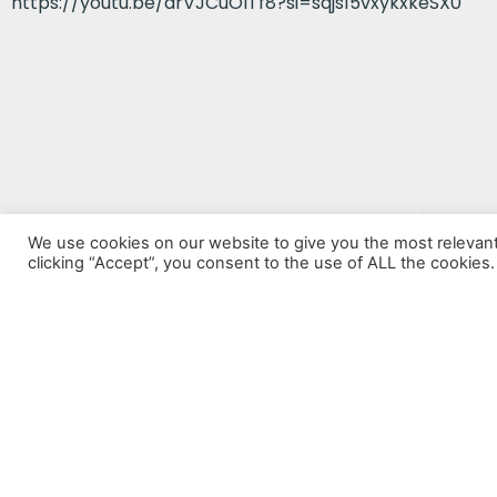
https://youtu.be/drVJCuOlTf8?si=sqjs15vxykxkeSX0
VORHERIGER BEITRAG
We use cookies on our website to give you the most relevan
The Reel
clicking “Accept”, you consent to the use of ALL the cookies.
Datenschutz
Impressum