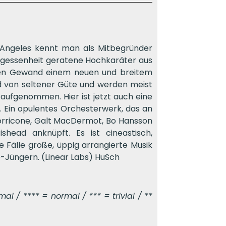
 Angeles kennt man als Mitbegründer
Vergessenheit geratene Hochkaräter aus
ßen Gewand einem neuen und breitem
ind von seltener Güte und werden meist
 aufgenommen. Hier ist jetzt auch eine
 Ein opulentes Orchesterwerk, das an
 Morricone, Galt MacDermot, Bo Hansson
head anknüpft. Es ist cineastisch,
lle Fälle große, üppig arrangierte Musik
-Jüngern. (Linear Labs) HuSch
l / **** = normal / *** = trivial / **