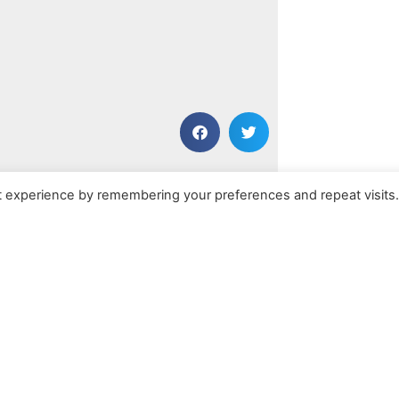
NÄCHSTER BEITRAG
t experience by remembering your preferences and repeat visits
Alamar
Kontakt