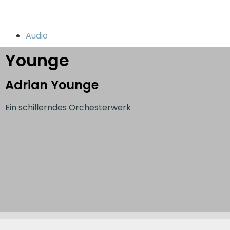
Audio
Younge
Adrian Younge
Ein schillerndes Orchesterwerk