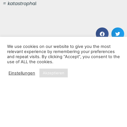
= katastroph
al
We use cookies on our website to give you the most
VORHERIGER BEITRAG
NÄCHSTER BEITRAG
relevant experience by remembering your preferences
Night Jar
Debut
and repeat visits. By clicking “Accept”, you consent to the
use of ALL the cookies.
Einstellungen
Akzeptieren