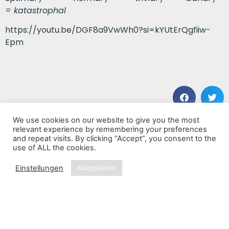
= katastrophal
https://youtu.be/DGF8a9VwWh0?si=kYUtErQgfiiw-
Epm
We use cookies on our website to give you the most
VORHERIGER BEITRAG
NÄCHSTER BEITRAG
relevant experience by remembering your preferences
Echo Fields
The Reel
and repeat visits. By clicking “Accept”, you consent to the
use of ALL the cookies.
Einstellungen
Akzeptieren