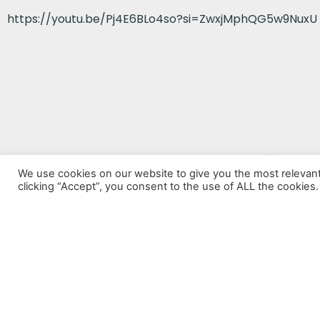
https://youtu.be/Pj4E6BLo4so?si=ZwxjMphQG5w9NuxU
VORHERIGER BEITRAG
We use cookies on our website to give you the most relevan
Alamar
clicking “Accept”, you consent to the use of ALL the cookies.
Datenschutz
Impressum