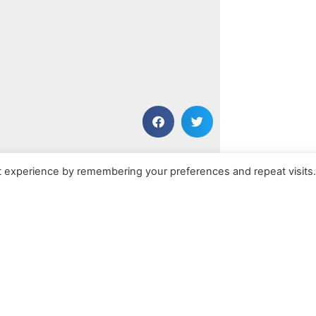
NÄCHSTER BEITRAG
t experience by remembering your preferences and repeat visits
Resurgance
Kontakt