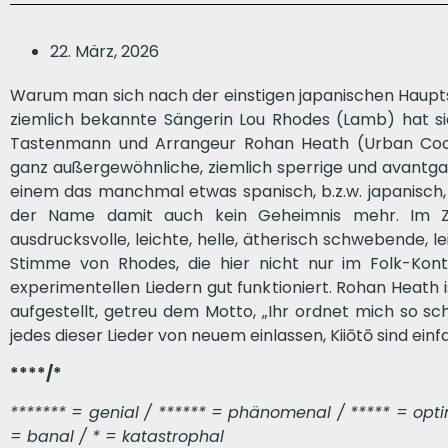
22. März, 2026
Warum man sich nach der einstigen japanischen Haupts
ziemlich bekannte Sängerin Lou Rhodes (Lamb) hat s
Tastenmann und Arrangeur Rohan Heath (Urban Coo
ganz außergewöhnliche, ziemlich sperrige und avantga
einem das manchmal etwas spanisch, b.z.w. japanisch
der Name damit auch kein Geheimnis mehr. Im Ze
ausdrucksvolle, leichte, helle, ätherisch schwebende, l
Stimme von Rhodes, die hier nicht nur im Folk-Kont
experimentellen Liedern gut funktioniert. Rohan Heath i
aufgestellt, getreu dem Motto, „Ihr ordnet mich so sch
jedes dieser Lieder von neuem einlassen, Kiiōtō sind ein
****/*
******* = genial / ****** = phänomenal / ***** = optima
= banal / * = katastrophal