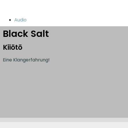
Audio
Black Salt
Kiiōtō
Eine Klangerfahrung!