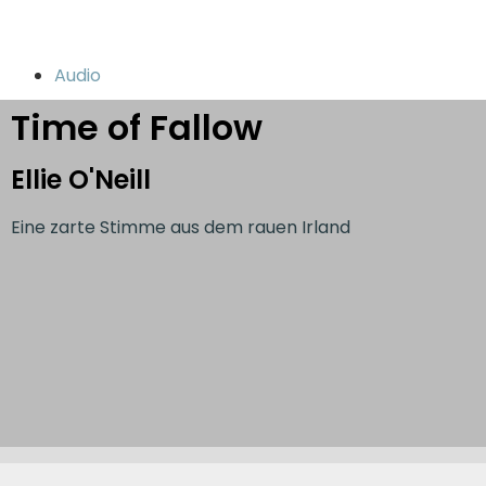
Audio
Time of Fallow
Ellie O'Neill
Eine zarte Stimme aus dem rauen Irland