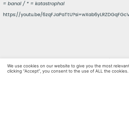
= banal / * = katastrophal
https://youtu.be/6zqFJaPaTtU?si=wXab6yLRZDGqFGc
VORHERIGER BEITRAG
We use cookies on our website to give you the most relevan
Die fetten Haare sind vorbei
clicking “Accept”, you consent to the use of ALL the cookies.
Datenschutz
Impressum