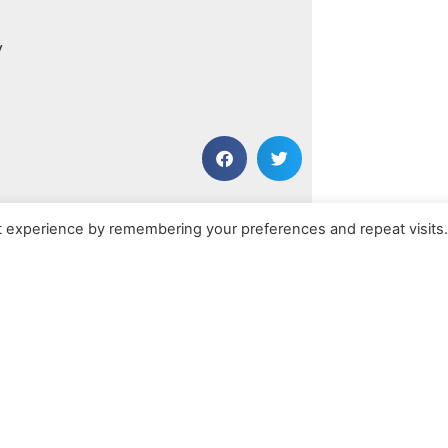
V
NÄCHSTER BEITRAG
t experience by remembering your preferences and repeat visits
Weltmarktführer befiehl – Wir entfolgen!
Kontakt