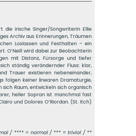
ie irische Singer/Songwriterin Ellie
tiges Archiv aus Erinnerungen, Träumen
chen Loslassen und Festhalten – ein
. O’Neill wird dabei zur Beobachterin
en mit Distanz, Fürsorge und tiefer
sich ständig verändernder Fluss: klar,
nd Trauer existieren nebeneinander,
gs folgen keiner linearen Dramaturgie,
n sich Raum, entwickeln sich organisch
larer, heller Sopran ist manchmal fast
airo und Dolores O’Riordan. (St. Itch)
l / **** = normal / *** = trivial / **