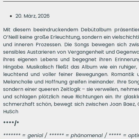
20. März, 2026
Mit diesem beeindruckendem Debütalbum präsentiert d
O’Neill keine große Erleuchtung, sondern ein vielschich
und inneren Prozessen. Die Songs bewegen sich zwis
sensibles Austarieren von Vergangenheit und Gegenwart
ihres eigenen Lebens und begegnet ihren Erinnerung
Hingabe. Musikalisch fließt das Album wie ein ruhiger, 
leuchtend und voller feiner Bewegungen. Romantik u
Melancholie und Hoffnung greifen ineinander. Ihre Son
sondern einer queeren Zeitlogik – sie verweilen, nehme
und schlagen plötzlich neue Richtungen ein. Ihr glask
schmerzhaft schön, bewegt sich zwischen Joan Baez, Cl
HuSch
****/*
******* = genial / ****** = phänomenal / ***** = optima