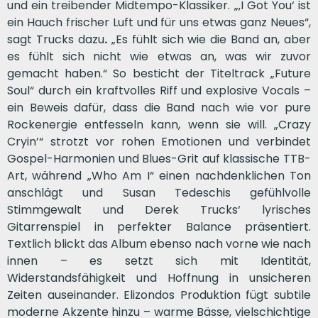
und ein treibender Midtempo-Klassiker. „‚I Got You‘ ist
ein Hauch frischer Luft und für uns etwas ganz Neues“,
sagt Trucks dazu
.
„Es fühlt sich wie die Band an, aber
es fühlt sich nicht wie etwas an, was wir zuvor
gemacht haben.“ So besticht der Titeltrack „Future
Soul“ durch ein kraftvolles Riff und explosive Vocals –
ein Beweis dafür, dass die Band nach wie vor pure
Rockenergie entfesseln kann, wenn sie will. „Crazy
Cryin’“ strotzt vor rohen Emotionen und verbindet
Gospel-Harmonien und Blues-Grit auf klassische TTB-
Art, während „Who Am I“ einen nachdenklichen Ton
anschlägt und Susan Tedeschis gefühlvolle
Stimmgewalt und Derek Trucks‘ lyrisches
Gitarrenspiel in perfekter Balance präsentiert.
Textlich blickt das Album ebenso nach vorne wie nach
innen – es setzt sich mit Identität,
Widerstandsfähigkeit und Hoffnung in unsicheren
Zeiten auseinander. Elizondos Produktion fügt subtile
moderne Akzente hinzu – warme Bässe, vielschichtige