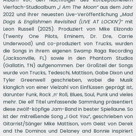
Vierfach-Studioalbum „
I Am The Moon
“
aus dem Jahr
2022 und ihrer neuesten Live-Veröffentlichung „
Mad
Dogs & Englishmen Revisited (LIVE AT LOCKN’)
“
mit
Leon Russell (2025). Produziert von Mike Elizondo
(Twenty One Pilots, Eminem, Dr. Dre, Carrie
Underwood) und co-produziert von Trucks, wurden
die Songs in ihrem eigenen Swamp Raga Recording
(Jacksonville, FL) sowie in den Phantom Studios
(Gallatin, TN) aufgenommen. Der Großteil der Songs
wurde von Trucks, Tedeschi, Mattison, Gabe Dixon und
Tyler Greenwell geschrieben, wobei die Musik
klanglich von einer Vielzahl von Einflüssen geprägt ist,
darunter Funk, Rock ‚n‘ Roll, Blues, Soul, Punk und vieles
mehr. Die elf Titel umfassende Sammlung präsentiert
diese zwölf-köpfige Jam-Band in bester Spiellaune. So
ist der mitreißende Song „I Got You“, geschrieben von
Gitarrist/Sänger Mike Mattison, vom Geist von Derek
and the Dominos und Delaney and Bonnie inspiriert