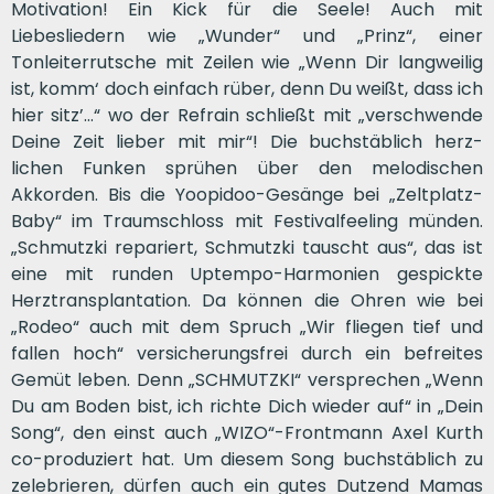
Motivation! Ein Kick für die Seele! Auch mit
Liebesliedern wie „Wunder“ und „Prinz“, einer
Tonleiterrutsche mit Zeilen wie „Wenn Dir langweilig
ist, komm‘ doch einfach rüber, denn Du weißt, dass ich
hier sitz’…“ wo der Refrain schließt mit „verschwende
Deine Zeit lieber mit mir“! Die buchstäblich herz-
lichen Funken sprühen über den melodischen
Akkorden. Bis die Yoopidoo-Gesänge bei „Zeltplatz-
Baby“ im Traumschloss mit Festivalfeeling münden.
„Schmutzki repariert, Schmutzki tauscht aus“, das ist
eine mit runden Uptempo-Harmonien gespickte
Herztransplantation. Da können die Ohren wie bei
„Rodeo“ auch mit dem Spruch „Wir fliegen tief und
fallen hoch“ versicherungsfrei durch ein befreites
Gemüt leben. Denn „SCHMUTZKI“ versprechen „Wenn
Du am Boden bist, ich richte Dich wieder auf“ in „Dein
Song“, den einst auch „WIZO“-Frontmann Axel Kurth
co-produziert hat. Um diesem Song buchstäblich zu
zelebrieren, dürfen auch ein gutes Dutzend Mamas